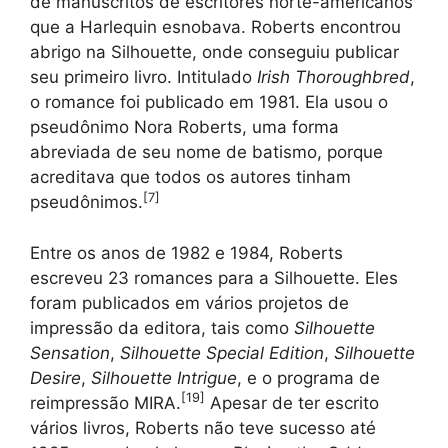
de manuscritos de escritores norte-americanos
que a Harlequin esnobava. Roberts encontrou
abrigo na Silhouette, onde conseguiu publicar
seu primeiro livro. Intitulado
Irish Thoroughbred
,
o romance foi publicado em 1981. Ela usou o
pseudônimo Nora Roberts, uma forma
abreviada de seu nome de batismo, porque
acreditava que todos os autores tinham
[
7
]
pseudônimos.
Entre os anos de 1982 e 1984, Roberts
escreveu 23 romances para a Silhouette. Eles
foram publicados em vários projetos de
impressão da editora, tais como
Silhouette
Sensation
,
Silhouette Special Edition
,
Silhouette
Desire
,
Silhouette Intrigue
, e o programa de
[
19
]
reimpressão MIRA.
Apesar de ter escrito
vários livros, Roberts não teve sucesso até