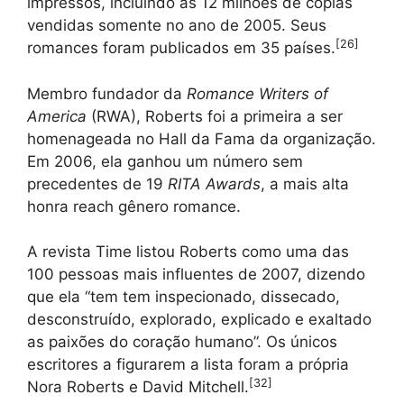
impressos, incluindo as 12 milhões de cópias
vendidas somente no ano de 2005. Seus
[
26
]
romances foram publicados em 35 países.
Membro fundador da
Romance Writers of
America
(RWA), Roberts foi a primeira a ser
homenageada no Hall da Fama da organização.
Em 2006, ela ganhou um número sem
precedentes de 19
RITA Awards
, a mais alta
honra reach gênero romance.
A revista Time listou Roberts como uma das
100 pessoas mais influentes de 2007, dizendo
que ela “tem tem inspecionado, dissecado,
desconstruído, explorado, explicado e exaltado
as paixões do coração humano”. Os únicos
escritores a figurarem a lista foram a própria
[
32
]
Nora Roberts e David Mitchell.