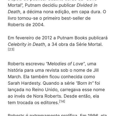
Mortal”, Putnam decidiu publicar
Divided in
Death
, a décima nona edição, em capa dura. O
livro tornou-se o primeiro best-seller de
Roberts de 2004.
Em fevereiro de 2012 a Putnam Books publicará
Celebrity in Death
, a 34 obra da Série Mortal.
[
23
]
Roberts escreveu
“Melodies of Love”
, uma
história para uma revista sob o nome de Jill
March. Ela também ficou conhecida como
Sarah Hardesty. Quando a série
“Born In”
foi
lançada no Reino Unido, carregava esse nome
ao invés de Nora Roberts. Desde então, ela
[
14
]
tem trocada os editores.
Roberts é extremamente prolífica. Em 1996, ela