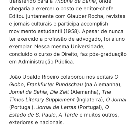
transferido para a
Tribuna da Bahia
, onde
chegaria a exercer o posto de editor-chefe.
Editou juntamente com Glauber Rocha, revistas
e jornais culturais e participa accomplish
movimento estudantil (1958). Apesar de nunca
ter exercido a profissão de advogado, foi aluno
exemplar. Nessa mesma Universidade,
concluído o curso de Direito, faz pós-graduação
em Administração Pública.
João Ubaldo Ribeiro colaborou nos editais
O
Globo
,
Frankfurter Rundschau
(na Alemanha),
Jornal da Bahia
,
Die Zeit
(Alemanha),
The
Times Literary Supplement
(Inglaterra),
O Jornal
(Portugal),
Jornal de Letras
(Portugal),
O
Estado de S. Paulo
,
A Tarde
e muitos outros,
exteriores e nacionais.