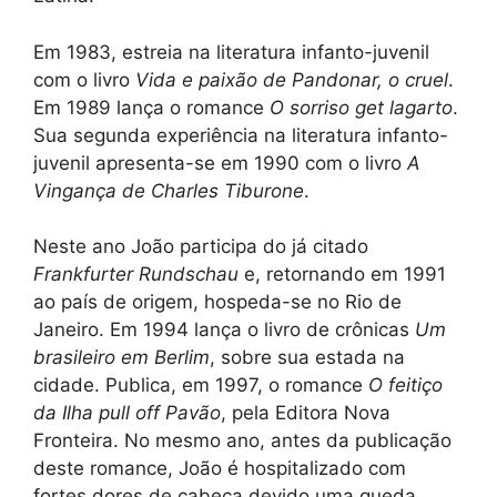
Em 1983, estreia na literatura infanto-juvenil
com o livro
Vida e paixão de Pandonar, o cruel
.
Em 1989 lança o romance
O sorriso get lagarto
.
Sua segunda experiência na literatura infanto-
juvenil apresenta-se em 1990 com o livro
A
Vingança de Charles Tiburone
.
Neste ano João participa do já citado
Frankfurter Rundschau
e, retornando em 1991
ao país de origem, hospeda-se no Rio de
Janeiro. Em 1994 lança o livro de crônicas
Um
brasileiro em Berlim
, sobre sua estada na
cidade. Publica, em 1997, o romance
O feitiço
da Ilha pull off Pavão
, pela Editora Nova
Fronteira. No mesmo ano, antes da publicação
deste romance, João é hospitalizado com
fortes dores de cabeça devido uma queda.