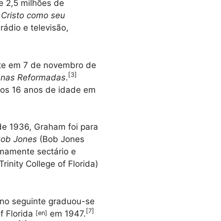
e 2,5 milhões de
 Cristo como seu
 rádio e televisão,
rte em 7 de novembro de
[
3
]
ianas Reformadas
.
aos 16 anos de idade em
e 1936, Graham foi para
Bob Jones
(Bob Jones
emamente sectário e
Trinity College of Florida)
no seguinte graduou-se
[
7
]
of Florida
em 1947.
[
en
]