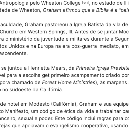
ntropologia pelo Wheaton College
, no estado de Illi
[
en
]
ldade de Wheaton
, Graham afirmou que a Bíblia é a “pala
faculdade, Graham pastoreou a Igreja Batista da vila de
Church) em Western Springs, Ill. Antes de se juntar Mo
a o ministério da juventude e militares durante a Segu
dos Unidos e na Europa na era pós-guerra imediato, e
 ascendente.
se juntou a Henrietta Mears, da
Primeira Igreja Presbi
ível para a escolha get primeiro acampamento criado p
gora chamado de
Forest Home Ministries
), às margens 
 no sudoeste da Califórnia.
e hotel em Modesto (Califórnia), Graham e sua equipe 
 Manifesto, um código de ética da vida e trabalhar par
ceiro, sexual e poder. Este código inclui regras para co
rejas que apoiavam o evangelismo cooperativo, usando e