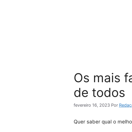
Pular
para
o
conteúdo
Os mais f
de todos
fevereiro 16, 2023
Por
Redaç
Quer saber qual o melhor