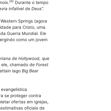
[
9
]
nois.
Durante o tempo
vra infalível de Deus”.
 Western Springs (agora
cidade para Cristo, uma
nda Guerra Mundial. Ele
mergindo como um jovem
teriana de Hollywood,
que
or ele, chamado de
Forest
attain lago
Big Bear
evangelística
a se proteger contra
letar ofertas em igrejas,
stimativas oficiais de