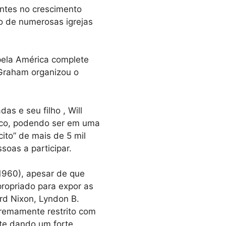
entes no crescimento
o de numerosas igrejas
 pela América complete
Graham organizou o
as e seu filho , Will
fico, podendo ser em uma
ito” de mais de 5 mil
oas a participar.
1960), apesar de que
propriado para expor as
rd Nixon, Lyndon B.
xtremamente restrito com
te dando um forte