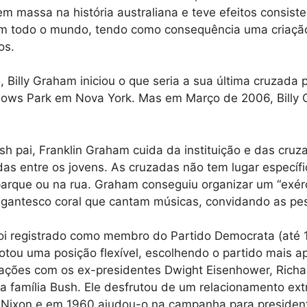
em massa na história australiana e teve efeitos consist
 em todo o mundo, tendo como consequência uma criaçã
os.
 Billy Graham iniciou o que seria a sua última cruzada
dows Park em Nova York. Mas em Março de 2006, Billy 
 pai, Franklin Graham cuida da instituição e das cruzad
as entre os jovens. As cruzadas não tem lugar especí
parque ou na rua. Graham conseguiu organizar um “exérc
antesco coral que cantam músicas, convidando as pess
oi registrado como membro do Partido Democrata (até 
otou uma posição flexível, escolhendo o partido mais a
relações com os ex-presidentes Dwight Eisenhower, Richa
 da família Bush. Ele desfrutou de um relacionamento e
d Nixon e em 1960 ajudou-o na campanha para presiden