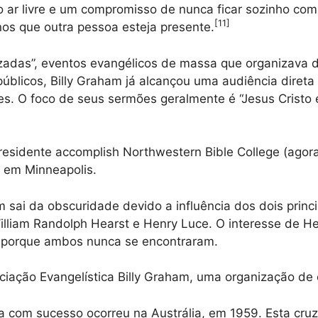
 ar livre e um compromisso de nunca ficar sozinho co
[
11
]
os que outra pessoa esteja presente.
adas”, eventos evangélicos de massa que organizava 
públicos, Billy Graham já alcançou uma audiência diret
s. O foco de seus sermões geralmente é “Jesus Cristo
residente accomplish Northwestern Bible College (agora
) em Minneapolis.
 sai da obscuridade devido a influência dos dois princip
illiam Randolph Hearst e Henry Luce. O interesse de 
 porque ambos nunca se encontraram.
iação Evangelística Billy Graham, uma organização de 
ta com sucesso ocorreu na Austrália, em 1959. Esta cru