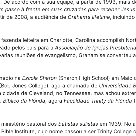
 De acordo com a sua equipe, a partir de 1993, mais d
m passo à frente em suas cruzadas para receber Jesus
rtir de 2008, a audiência de
Graham’s lifetime
, incluindo
azenda leiteira em Charlotte, Carolina accomplish No
evado pelos pais para a
Associação de Igrejas Presbiter
 várias reuniões de evangelismo, Graham se converteu 
 médio na
Escola Sharon
(Sharon High School) em Maio d
(Bob Jones College), agora chamada de
Universidade 
 na cidade de Cleveland, no Tennessee, mas achou extr
o Bíblico da Flórida
, agora
Faculdade Trinity da Flórida
(
ministério pastoral dos
batistas sulistas
em 1939. No a
Bible Institute, cujo nome passou a ser Trinity College 