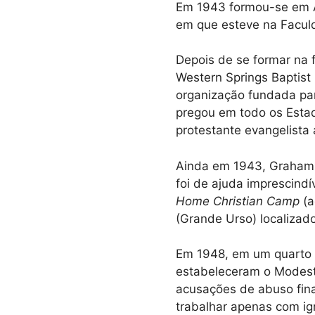
Em 1943 formou-se em A
em que esteve na Facu
Depois de se formar na 
Western Springs Baptist 
organização fundada par
pregou em todo os Esta
protestante evangelista
Ainda em 1943, Graham 
foi de ajuda imprescind
Home Christian Camp
(a
(Grande Urso) localizado
Em 1948, em um quarto d
estabeleceram o Modesto
acusações de abuso finan
trabalhar apenas com ig