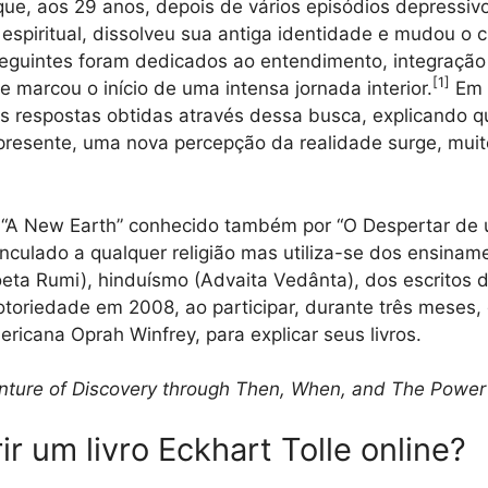
que, aos 29 anos, depois de vários episódios depressiv
espiritual, dissolveu sua antiga identidade e mudou o 
seguintes foram dedicados ao entendimento, integraçã
[
1
]
 marcou o início de uma intensa jornada interior.
Em s
 as respostas obtidas através dessa busca, explicando 
esente, uma nova percepção da realidade surge, muito
 “A New Earth” conhecido também por “O Despertar de 
inculado a qualquer religião mas utiliza-se dos ensina
eta Rumi), hinduísmo (Advaita Vedânta), dos escritos 
notoriedade em 2008, ao participar, durante três meses
icana Oprah Winfrey, para explicar seus livros.
enture of Discovery through Then, When, and The Powe
ir um livro Eckhart Tolle online?