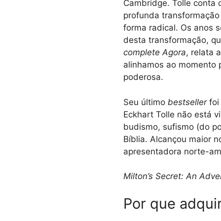
Cambridge. Tolle conta 
profunda transformação 
forma radical. Os anos 
desta transformação, que
complete Agora
, relata
alinhamos ao momento pr
poderosa.
Seu último
bestseller
foi
Eckhart Tolle não está v
budismo, sufismo (do po
Bíblia. Alcançou maior 
apresentadora norte-amer
Milton’s Secret: An Adv
Por que adquir