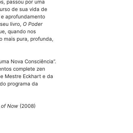
os, passou por uma
curso de sua vida de
o e aprofundamento
eu livro,
O Poder
que, quando nos
 mais pura, profunda,
uma Nova Consciência”.
mentos complete zen
de Mestre Eckhart e da
, do programa da
r of Now
(2008)