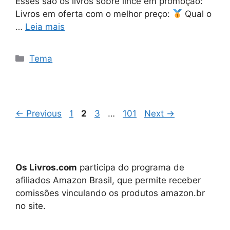
Esses são os livros sobre lince em promoção:
Livros em oferta com o melhor preço:
Qual o
…
Leia mais
Categorias
Tema
Page
Page
Page
Page
←
Previous
1
2
3
…
101
Next
→
Os Livros.com
participa do programa de
afiliados Amazon Brasil, que permite receber
comissões vinculando os produtos amazon.br
no site.