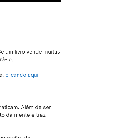
Se um livro vende muitas
rá-lo.
ia,
clicando aqui
.
raticam. Além de ser
to da mente e traz