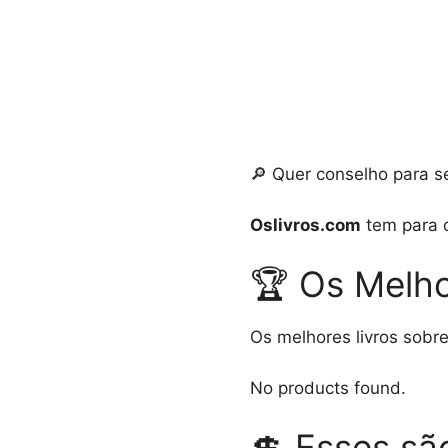
🔎 Quer conselho para se
Oslivros.com
tem para q
🏆 Os Melho
Os melhores livros sobr
No products found.
💲 Esses sã