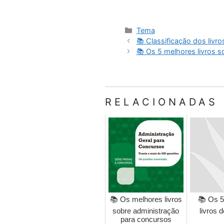
Categorias
Tema
📚 Classificação dos livro
📚 Os 5 melhores livros 
RELACIONADAS
📚 Os melhores livros
📚 Os 5
sobre administração
livros 
para concursos