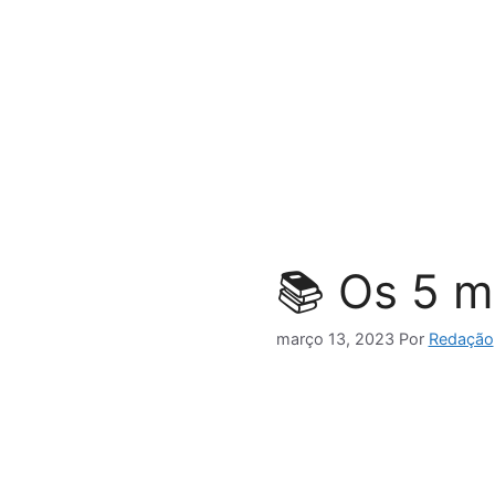
Pular
para
o
conteúdo
📚 Os 5 m
março 13, 2023
Por
Redação