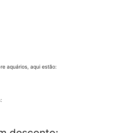
e aquários, aqui estão:
:
em desconto: