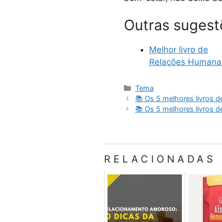
Outras sugest
Melhor livro de
Relações Humana
Categorias
Tema
📚 Os 5 melhores livros 
📚 Os 5 melhores livros d
RELACIONADAS