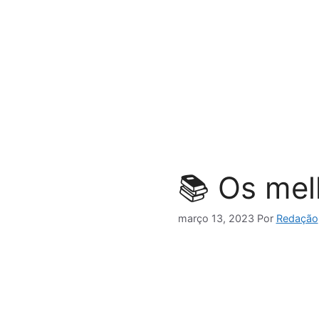
Pular
para
o
conteúdo
📚 Os mel
março 13, 2023
Por
Redação