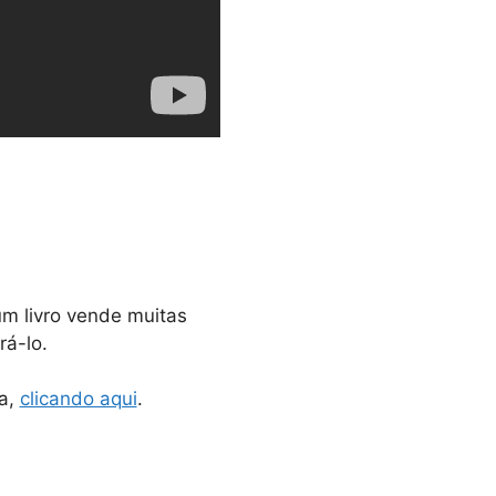
um livro vende muitas
rá-lo.
ia,
clicando aqui
.