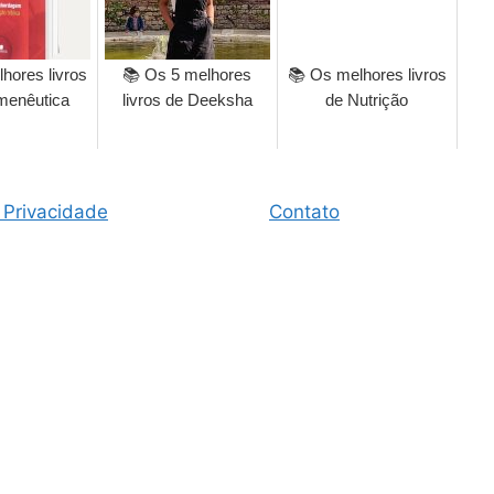
hores livros
📚 Os 5 melhores
📚 Os melhores livros
menêutica
livros de Deeksha
de Nutrição
 Privacidade
Contato