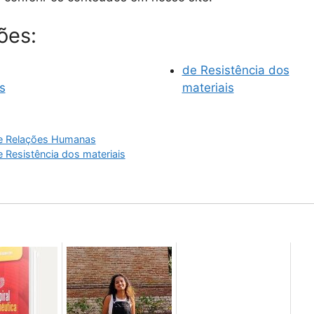
ões:
de Resistência dos
s
materiais
de Relações Humanas
e Resistência dos materiais