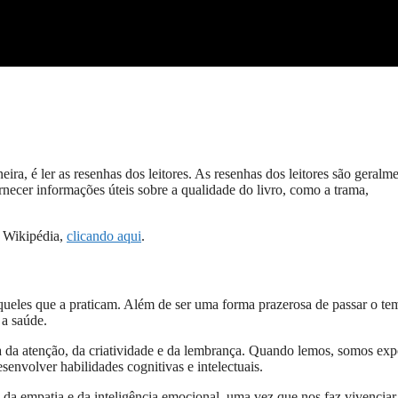
ra, é ler as resenhas dos leitores. As resenhas dos leitores são geralm
necer informações úteis sobre a qualidade do livro, como a trama,
a Wikipédia,
clicando aqui
.
queles que a praticam. Além de ser uma forma prazerosa de passar o te
 a saúde.
ra da atenção, da criatividade e da lembrança. Quando lemos, somos exp
senvolver habilidades cognitivas e intelectuais.
 da empatia e da inteligência emocional, uma vez que nos faz vivenciar