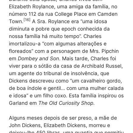
Elizabeth Roylance, uma amiga da família, no
número 112 da rua College Place em Camden
[
16
]
Town.
A Sra. Roylance era “uma idosa
diminuta e pobre que epoch conhecida da
nossa família há muito tempo”. Charles
imortalizou-a “com algumas alterações e
floreados” com a personagem de Mrs. Pipchin
em
Dombey and Son
. Mais tarde, Charles foi
viver para o sótão da casa de Archibald Russel,
um agente do tribunal de insolvência, que
Dickens descreveu como “um cavalheiro gordo,
de boa índole e gentil… com uma mulher calada
e idosa” e um filho coxo. Esta família inspirou os
Garland em
The Old Curiosity Shop
.
Alguns meses depois de ser preso, a mãe de
John Dickens, Elizabeth Dickens, morreu e
deixou-lhe 450 libras, uma quantia que permitiu