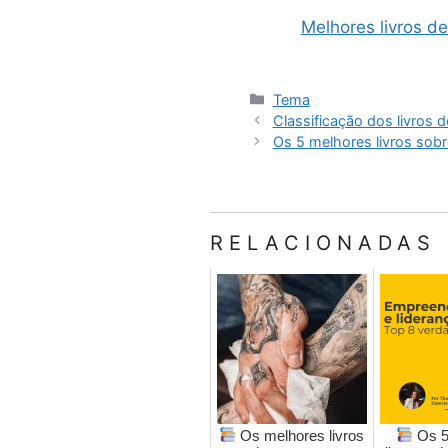
Melhores livros d
Categorias
Tema
Classificação dos livros 
Os 5 melhores livros sobr
RELACIONADAS
Os melhores livros
Os 5