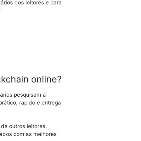
rios dos leitores e para
:
ckchain online?
uários pesquisam a
rático, rápido e entrega
de outros leitores,
iados com as melhores