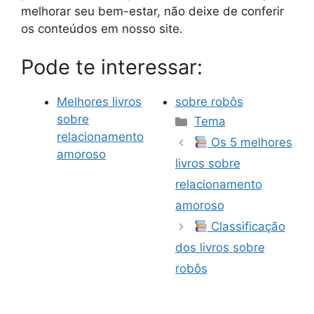
melhorar seu bem-estar, não deixe de conferir
os conteúdos em nosso site.
Pode te interessar:
Melhores livros
sobre robôs
Categorias
sobre
Tema
relacionamento
Os 5 melhores
amoroso
livros sobre
relacionamento
amoroso
Classificação
dos livros sobre
robôs