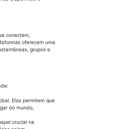
 se conectem,
lataformas oferecem uma
nstantâneas, grupos e
ade:
obal. Elas permitem que
ugar do mundo,
pel crucial na