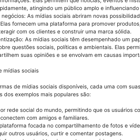
nformações. Elas permitem que notícias, eventos e hist
pidamente, atingindo um público amplo e influenciando 
negócios: As mídias sociais abriram novas possibilida
las fornecem uma plataforma para promover produtos,
nteragir com os clientes e construir uma marca sólida.
entização: As mídias sociais têm desempenhado um pa
bre questões sociais, políticas e ambientais. Elas per
rtilhem suas opiniões e se envolvam em causas import
e mídias sociais
rmas de mídias sociais disponíveis, cada uma com suas 
ns dos exemplos mais populares são:
or rede social do mundo, permitindo que os usuários c
e conectem com amigos e familiares.
plataforma focada no compartilhamento de fotos e víd
eguir outros usuários, curtir e comentar postagens.