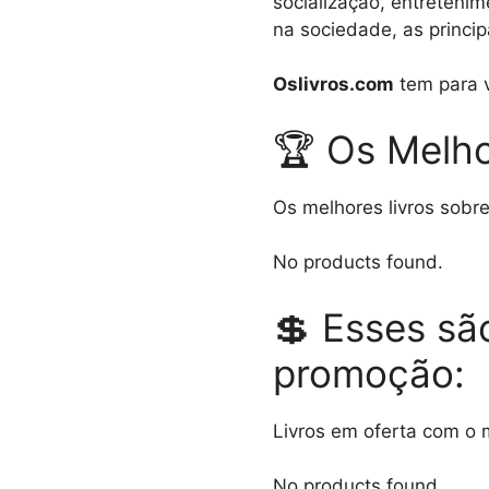
socialização, entreteni
na sociedade, as princip
Oslivros.com
tem para v
🏆 Os Melhor
Os melhores livros sobre
No products found.
💲 Esses são
promoção:
Livros em oferta com o 
No products found.