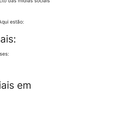
cto das mídias sociais
Aqui estão:
ais:
ses:
iais em