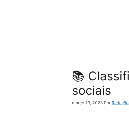
Pular
para
o
conteúdo
📚 Classif
sociais
março 13, 2023
Por
Redação