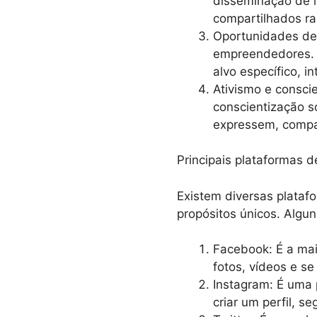
disseminação de i
compartilhados ra
Oportunidades de 
empreendedores. E
alvo específico, i
Ativismo e consci
conscientização so
expressem, compa
Principais plataformas d
Existem diversas platafo
propósitos únicos. Algu
Facebook: É a mai
fotos, vídeos e s
Instagram: É uma 
criar um perfil, s