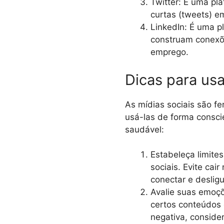
Twitter: É uma pl
curtas (tweets) e
LinkedIn: É uma p
construam conexõe
emprego.
Dicas para usa
As mídias sociais são f
usá-las de forma consci
saudável:
Estabeleça limite
sociais. Evite cai
conectar e deslig
Avalie suas emoç
certos conteúdos 
negativa, conside