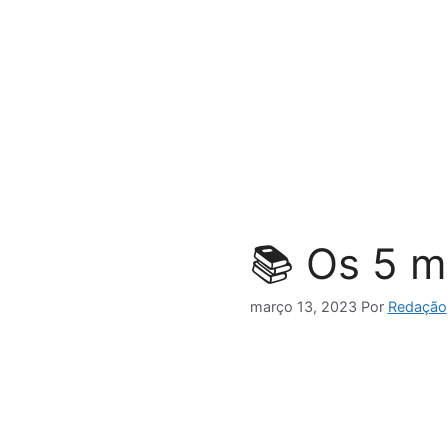
Pular
para
o
conteúdo
📚 Os 5 m
março 13, 2023
Por
Redação