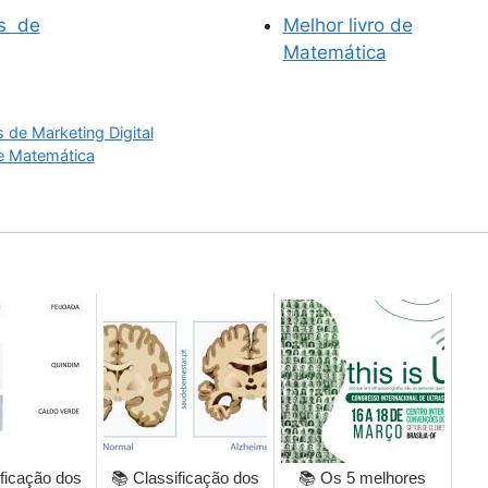
os de
Melhor livro de
Matemática
s de Marketing Digital
de Matemática
ficação dos
📚 Classificação dos
📚 Os 5 melhores