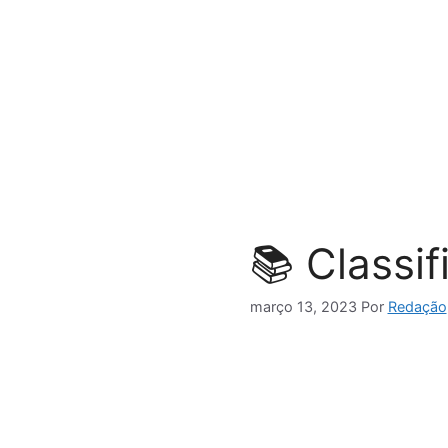
Pular
para
o
conteúdo
📚 Classi
março 13, 2023
Por
Redação