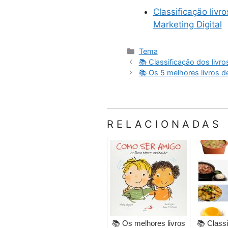
Classificação livr
Marketing Digital
Categorias
Tema
📚 Classificação dos livro
📚 Os 5 melhores livros 
RELACIONADAS
📚 Os melhores livros
📚 Classi