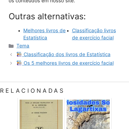
os conteúdos em nosso site.
Outras alternativas:
Melhores livros de
Classificação livros
Estatística
de exercício facial
Categorias
Tema
Classificação dos livros de Estatística
Os 5 melhores livros de exercício facial
RELACIONADAS