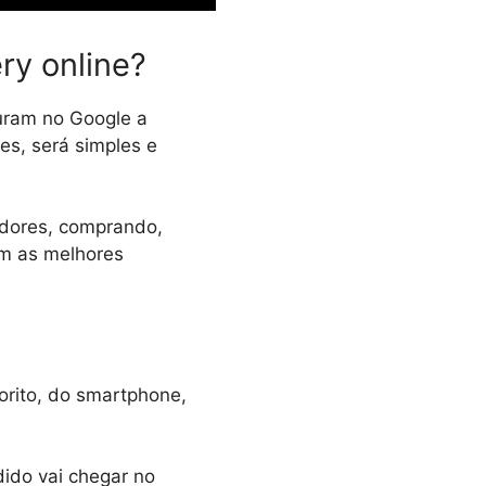
ry online?
uram no Google a
tes, será simples e
midores, comprando,
m as melhores
rito, do smartphone,
dido vai chegar no