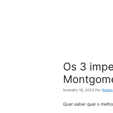
Pular
para
o
conteúdo
Os 3 impe
Montgome
fevereiro 16, 2023
Por
Redaç
Quer saber qual o melh