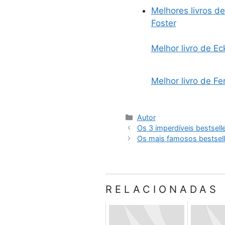
Melhores livros d
Foster
Melhor livro de Ec
Melhor livro de F
Categorias
Autor
Os 3 imperdíveis bestsell
Os mais famosos bestsell
RELACIONADAS