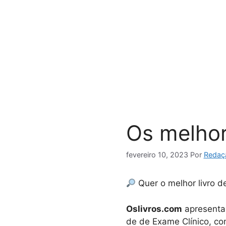
Pular
para
o
conteúdo
Os melhor
fevereiro 10, 2023
Por
Redaç
Quer o melhor livro d
Oslivros.com
apresenta 
de de Exame Clínico, com